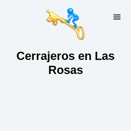
Cerrajeros en Las
Rosas
Cerrajeros Las Rosas Tlf: 91 505 37
49
Con más de
30 años de experiencia
, somos su empresa
de
cerrajería en Madrid
. Contamos con profesionales
cualificados disponibles las
24 horas, los 365 días
, para
ofrecerle soluciones rápidas y
eficaces. Su seguridad y satisfacción son nuestros máxima