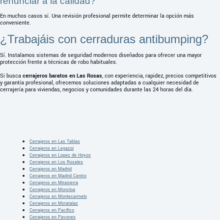
renunciar a la calidad?
En muchos casos sí. Una revisión profesional permite determinar la opción más
conveniente.
¿Trabajáis con cerraduras antibumping?
Sí. Instalamos sistemas de seguridad modernos diseñados para ofrecer una mayor
protección frente a técnicas de robo habituales.
Si busca
cerrajeros baratos en Las Rosas
, con experiencia, rapidez, precios competitivos
y garantía profesional, ofrecemos soluciones adaptadas a cualquier necesidad de
cerrajería para viviendas, negocios y comunidades durante las 24 horas del día.
Cerrajeros en Las Tablas
Cerrajeros en Legazpi
Cerrajeros en Lopez de Hoyos
Cerrajeros en Los Rosales
Cerrajeros en Madrid
Cerrajeros en Madrid Centro
Cerrajeros en Mirasierra
Cerrajeros en Moncloa
Cerrajeros en Montecarmelo
Cerrajeros en Moratalaz
Cerrajeros en Pacifico
Cerrajeros en Pavones