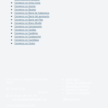
Cerrajeros en Arturo Soria
Cerrajeros en Atocha
Cerrajeros en Barajas
Cerrajeros en Barrio de Salamanca
Cerrajeros en Barrio del aeropuerto
Cerrajeros en Barrio del Pilar
Cerrajeros en Bravo Murillo
Cerrajeros en Campamento
Cerrajeros en Canillas
Cerrajeros en Canillejas
Cerrajeros en Carabanchel
Cerrajeros en Castellana
Cerrajeros en Centro
Calle Javier de Miguel nº 5, madrid
Aviso Legal
28018
Politica de Privacidad
Cerrajeros 24 horas
Tlf: 91505 37 49
Cerrajeros Baratos
Telefono
Cerrajeros Urgentes
las 24 Horas: 687 445 193
cerrajerialuyce@hotmail.com
Mapa de Sitio
cerrajerosmadrid.com©