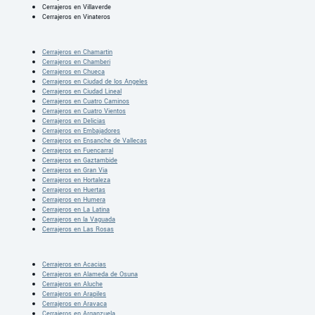
Cerrajeros en Villaverde
Cerrajeros en Vinateros
Cerrajeros en Chamartin
Cerrajeros en Chamberi
Cerrajeros en Chueca
Cerrajeros en Ciudad de los Angeles
Cerrajeros en Ciudad Lineal
Cerrajeros en Cuatro Caminos
Cerrajeros en Cuatro Vientos
Cerrajeros en Delicias
Cerrajeros en Embajadores
Cerrajeros en Ensanche de Vallecas
Cerrajeros en Fuencarral
Cerrajeros en Gaztambide
Cerrajeros en Gran Via
Cerrajeros en Hortaleza
Cerrajeros en Huertas
Cerrajeros en Humera
Cerrajeros en La Latina
Cerrajeros en la Vaguada
Cerrajeros en Las Rosas
Cerrajeros en Acacias
Cerrajeros en Alameda de Osuna
Cerrajeros en Aluche
Cerrajeros en Arapiles
Cerrajeros en Aravaca
Cerrajeros en Arganzuela