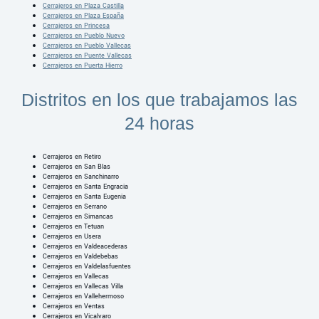
Cerrajeros en Plaza Castilla
Cerrajeros en Plaza España
Cerrajeros en Princesa
Cerrajeros en Pueblo Nuevo
Cerrajeros en Pueblo Vallecas
Cerrajeros en Puente Vallecas
Cerrajeros en Puerta Hierro
Distritos en los que trabajamos las
24 horas
Cerrajeros en Retiro
Cerrajeros en San Blas
Cerrajeros en Sanchinarro
Cerrajeros en Santa Engracia
Cerrajeros en Santa Eugenia
Cerrajeros en Serrano
Cerrajeros en Simancas
Cerrajeros en Tetuan
Cerrajeros en Usera
Cerrajeros en Valdeacederas
Cerrajeros en Valdebebas
Cerrajeros en Valdelasfuentes
Cerrajeros en Vallecas
Cerrajeros en Vallecas Villa
Cerrajeros en Vallehermoso
Cerrajeros en Ventas
Cerrajeros en Vicalvaro