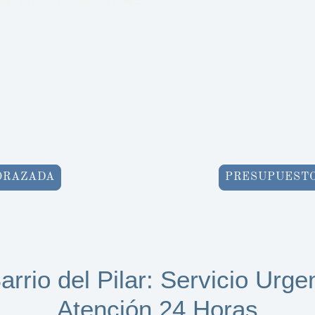
a
, somos su
Ofrecemos servici
 Contamos con
más de 30 años d
les las
24 horas, los
profesionales está 
ones rápidas y
para solucionar p
ción son nuestros
cierres, garant
tante.
sa
ORAZADA
PRESUPUESTO
arrio del Pilar: Servicio Urge
Atención 24 Horas