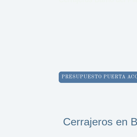
Con más de
30 años de experienci
empresa de
cerrajería en Madrid
.
profesionales cualificados disponib
365 días
, para ofrecerle soluci
eficaces. Su seguridad y satisfac
máxima prioridad cons
PRESUPUESTO PUERTA AC
Cerrajeros en B