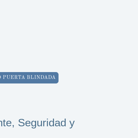
o de
cerrajería urgente en Madrid
con
e experiencia. Nuestro equipo de
disponible las
24 horas, todos los días
,
roblemas con puertas y cerraduras y
izando siempre la profesionalidad y
tisfacción ante todo.
 PUERTA BLINDADA
nte, Seguridad y