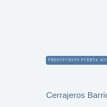
Con más de
30 años de experienci
empresa de
cerrajería en Madrid
.
profesionales cualificados disponib
365 días
, para ofrecerle soluci
eficaces. Su seguridad y satisfac
máxima prioridad cons
PRESUPUESTO PUERTA AC
Cerrajeros Barri