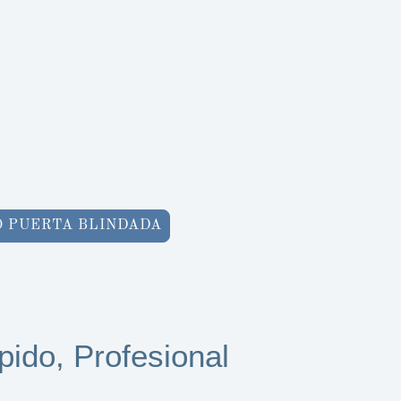
o de
cerrajería urgente en Madrid
con
e experiencia. Nuestro equipo de
disponible las
24 horas, todos los días
,
roblemas con puertas y cerraduras y
izando siempre la profesionalidad y
tisfacción ante todo.
 PUERTA BLINDADA
pido, Profesional