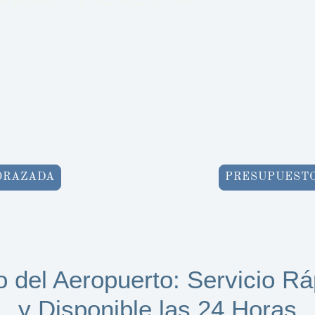
a
, somos su
Ofrecemos servici
 Contamos con
más de 30 años d
les las
24 horas, los
profesionales está 
ones rápidas y
para solucionar p
ción son nuestros
cierres, garant
tante.
sa
ORAZADA
PRESUPUESTO
o del Aeropuerto: Servicio Rá
y Disponible las 24 Horas