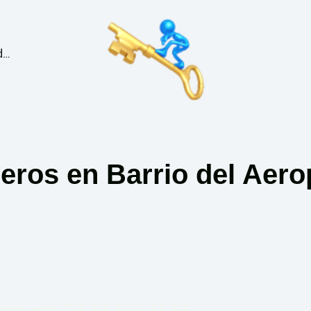
Puertas Blidadas en Madrid
jeros en Barrio del Aero
ropuerto Tlf: 91 505 37 49