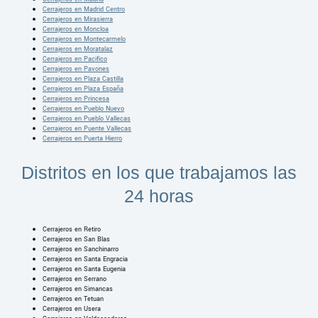
Cerrajeros en Madrid Centro
Cerrajeros en Mirasierra
Cerrajeros en Moncloa
Cerrajeros en Montecarmelo
Cerrajeros en Moratalaz
Cerrajeros en Pacifico
Cerrajeros en Pavones
Cerrajeros en Plaza Castilla
Cerrajeros en Plaza España
Cerrajeros en Princesa
Cerrajeros en Pueblo Nuevo
Cerrajeros en Pueblo Vallecas
Cerrajeros en Puente Vallecas
Cerrajeros en Puerta Hierro
Distritos en los que trabajamos las
24 horas
Cerrajeros en Retiro
Cerrajeros en San Blas
Cerrajeros en Sanchinarro
Cerrajeros en Santa Engracia
Cerrajeros en Santa Eugenia
Cerrajeros en Serrano
Cerrajeros en Simancas
Cerrajeros en Tetuan
Cerrajeros en Usera