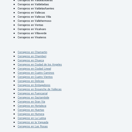
Cerrajeros en Valdeacederas
Cerrajeros en Valdebebas
Cerrajeros en Valdelasfuentes
Cerrajeros en Vallecas
Cerrajeros en Vallecas Villa
Cerrajeros en Vallehermoso
Cerrajeros en Ventas
Cerrajeros en Vicalvaro
Cerrajeros en Villaverde
Cerrajeros en Vinateros
Cerrajeros en Chamartin
Cerrajeros en Chamberi
Cerrajeros en Chueca
Cerrajeros en Ciudad de los Angeles
Cerrajeros en Ciudad Lineal
Cerrajeros en Cuatro Caminos
Cerrajeros en Cuatro Vientos
Cerrajeros en Delicias
Cerrajeros en Embajadores
Cerrajeros en Ensanche de Vallecas
Cerrajeros en Fuencarral
Cerrajeros en Gaztambide
Cerrajeros en Gran Via
Cerrajeros en Hortaleza
Cerrajeros en Huertas
Cerrajeros en Humera
Cerrajeros en La Latina
Cerrajeros en la Vaguada
Cerrajeros en Las Rosas