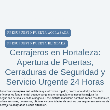
Ofrecemos servicio de
cerrajería urgente en Madrid
con más
de 30 años de experiencia. Nuestro equipo de
profesionales está disponible las
24 horas, todos los días
,
para solucionar problemas con puertas y cerraduras y cierres,
garantizando siempre la profesionalidad y satisfacción ante
todo.
PRESUPUESTO PUERTA ACORAZADA
PRESUPUESTO PUERTA BLINDADA
Cerrajeros en Hortaleza:
Apertura de Puertas,
Cerraduras de Seguridad y
Servicio Urgente 24 Horas
Encontrar
cerrajeros en Hortaleza
que ofrezcan rapidez, profesionalidad y soluciones
eficaces es fundamental cuando surge una emergencia o se necesita mejorar la
seguridad de una vivienda o negocio. Este distrito madrileño combina zonas residenciales,
urbanizaciones, comercios, oficinas y comunidades de vecinos que requieren servicios de
cerrajería adaptados a cada situación.