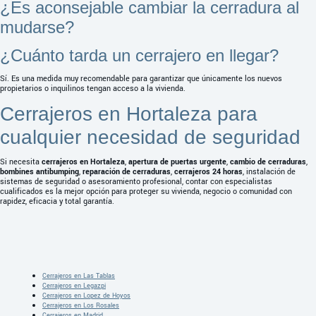
¿Es aconsejable cambiar la cerradura al
mudarse?
¿Cuánto tarda un cerrajero en llegar?
Sí. Es una medida muy recomendable para garantizar que únicamente los nuevos
propietarios o inquilinos tengan acceso a la vivienda.
Cerrajeros en Hortaleza para
cualquier necesidad de seguridad
Si necesita
cerrajeros en Hortaleza
,
apertura de puertas urgente
,
cambio de cerraduras
,
bombines antibumping
,
reparación de cerraduras
,
cerrajeros 24 horas
, instalación de
sistemas de seguridad o asesoramiento profesional, contar con especialistas
cualificados es la mejor opción para proteger su vivienda, negocio o comunidad con
rapidez, eficacia y total garantía.
Cerrajeros en Las Tablas
Cerrajeros en Legazpi
Cerrajeros en Lopez de Hoyos
Cerrajeros en Los Rosales
Cerrajeros en Madrid