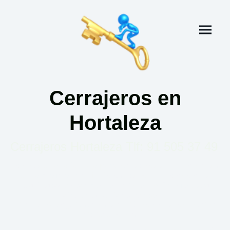
Cerrajeros en
Hortaleza
Cerrajeros Hortaleza Tlf: 91 505 37 49
Con más de
30 años de experiencia
, somos su empresa
de
cerrajería en Madrid
. Contamos con profesionales
cualificados disponibles las
24 horas, los 365 días
, para
ofrecerle soluciones rápidas y
eficaces. Su seguridad y satisfacción son nuestros máxima
prioridad constante.