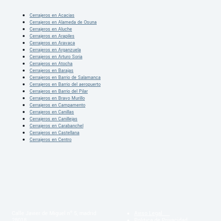
Cerrajeros en Acacias
Cerrajeros en Alameda de Osuna
Cerrajeros en Aluche
Cerrajeros en Arapiles
Cerrajeros en Aravaca
Cerrajeros en Arganzuela
Cerrajeros en Arturo Soria
Cerrajeros en Atocha
Cerrajeros en Barajas
Cerrajeros en Barrio de Salamanca
Cerrajeros en Barrio del aeropuerto
Cerrajeros en Barrio del Pilar
Cerrajeros en Bravo Murillo
Cerrajeros en Campamento
Cerrajeros en Canillas
Cerrajeros en Canillejas
Cerrajeros en Carabanchel
Cerrajeros en Castellana
Cerrajeros en Centro
Calle Javier de Miguel nº 5, madrid
Aviso Legal
28018
Politica de Privacidad