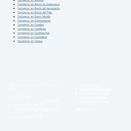
Cerrajeros en Barajas
Cerrajeros en Barrio de Salamanca
Cerrajeros en Barrio del aeropuerto
Cerrajeros en Barrio del Pilar
Cerrajeros en Bravo Murillo
Cerrajeros en Campamento
Cerrajeros en Canillas
Cerrajeros en Canillejas
Cerrajeros en Carabanchel
Cerrajeros en Castellana
Cerrajeros en Centro
Calle Javier de Miguel nº 5, madrid
Aviso Legal
28018
Politica de Privacidad
Cerrajeros 24 horas
Tlf: 91505 37 49
Cerrajeros Baratos
Telefono
Cerrajeros Urgentes
las 24 Horas: 687 445 193
cerrajerialuyce@hotmail.com
Mapa de Sitio
cerrajerosmadrid.com©