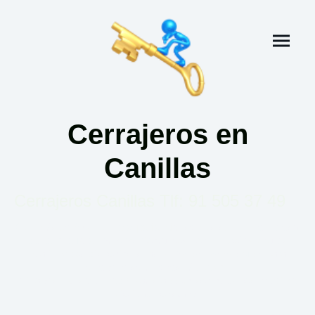
Cerrajeros en
Canillas
Cerrajeros Canillas Tlf: 91 505 37 49
Con más de
30 años de experiencia
, somos su empresa
de
cerrajería en Madrid
. Contamos con profesionales
cualificados disponibles las
24 horas, los 365 días
, para
ofrecerle soluciones rápidas y
eficaces. Su seguridad y satisfacción son nuestros máxima
prioridad constante.