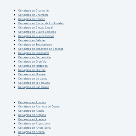
Cerrajeros en Chamartin
Cerrajeros en Chamberi
Cerrajeros en Chueca
Cerrajeros en Ciudad de los Angeles
Cerrajeros en Ciudad Lineal
Cerrajeros en Cuatro Caminos
Cerrajeros en Cuatro Vientos
Cerrajeros en Delicias
Cerrajeros en Embajadores
Cerrajeros en Ensanche de Vallecas
Cerrajeros en Fuencarral
Cerrajeros en Gaztambide
Cerrajeros en Gran Via
Cerrajeros en Hortaleza
Cerrajeros en Huertas
Cerrajeros en Humera
Cerrajeros en La Latina
Cerrajeros en la Vaguada
Cerrajeros en Las Rosas
Cerrajeros en Acacias
Cerrajeros en Alameda de Osuna
Cerrajeros en Aluche
Cerrajeros en Arapiles
Cerrajeros en Aravaca
Cerrajeros en Arganzuela
Cerrajeros en Arturo Soria
Cerrajeros en Atocha