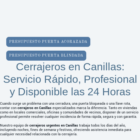
Ofrecemos servicio de
cerrajería urgente en Madrid
con más
de 30 años de experiencia. Nuestro equipo de
profesionales está disponible las
24 horas, todos los días
,
para solucionar problemas con puertas y cerraduras y cierres,
garantizando siempre la profesionalidad y satisfacción ante
todo.
PRESUPUESTO PUERTA ACORAZADA
PRESUPUESTO PUERTA BLINDADA
Cerrajeros en Canillas:
Servicio Rápido, Profesional
y Disponible las 24 Horas
Cuando surge un problema con una cerradura, una puerta bloqueada o una llave rota,
contar con
cerrajeros en Canillas
especializados marca la diferencia. Tanto en viviendas
como en locales comerciales, oficinas y comunidades de vecinos, disponer de un servicio
profesional permite resolver cualquier incidencia de forma rápida, segura y con garantía.
Nuestro equipo de
cerrajeros urgentes en Canillas
trabaja todos los días del año,
incluyendo noches, fines de semana y festivos, ofreciendo asistencia inmediata para
cualquier necesidad relacionada con la cerrajería.