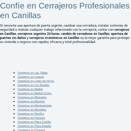
Confíe en Cerrajeros Profesionales
en Canillas
Si necesita una apertura de puerta urgente, cambiar una cerradura, instalar sistemas de
seguridad o realizar cualquier trabajo relacionado con la cerrajería, contar con
cerrajeros
en Canillas
,
cerrajeros urgentes 24 horas
,
cambio de cerraduras en Canillas
,
apertura de
puertas sin daños
y
cerrajeros económicos en Canillas
es la mejor garantía para proteger
su vivienda o negocio con rapidez, eficacia y total profesionalidad.
Cerrajeros en Las Tablas
Cerrajeros en Legazpi
Cerrajeros en Lopez de Hoyos
Cerrajeros en Los Rosales
Cerrajeros en Madrid
Cerrajeros en Madrid Centro
Cerrajeros en Mirasierra
Cerrajeros en Moncloa
Cerrajeros en Montecarmelo
Cerrajeros en Moratalaz
Cerrajeros en Pacifico
Cerrajeros en Pavones
Cerrajeros en Plaza Castilla
Cerrajeros en Plaza España
Cerrajeros en Princesa