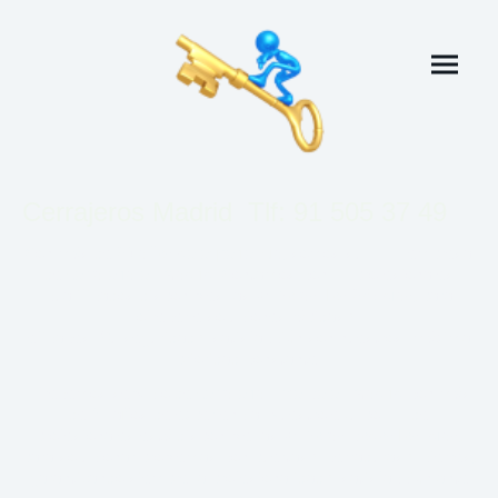
Cerrajeros Madrid Tlf: 91 505 37 49
Con más de
30 años de experiencia
, somos su empresa
de
cerrajería en Madrid
. Contamos con profesionales
cualificados disponibles las
24 horas, los 365 días
, para
ofrecerle soluciones rápidas y
eficaces. Su seguridad y satisfacción son nuestros máxima
prioridad constante.
Ofrecemos servicio de
cerrajería urgente en Madrid
con más
de 30 años de experiencia. Nuestro equipo de
profesionales está disponible las
24 horas, todos los días
,
para solucionar problemas con puertas y cerraduras y cierres,
garantizando siempre la profesionalidad y satisfacción ante