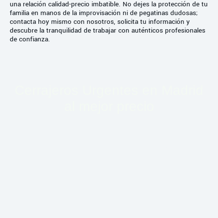
una relación calidad-precio imbatible. No dejes la protección de tu
familia en manos de la improvisación ni de pegatinas dudosas;
contacta hoy mismo con nosotros, solicita tu información y
descubre la tranquilidad de trabajar con auténticos profesionales
de confianza.
Cerrajeros Urgentes en Madrid
al mejor precio
¿Cerradura atascada? Quedarse fuera es un problema que te podemos
solucionar, por eso nuestros
cerrajeros en Madrid baratos
vuelan para
ayudarte. Te damos calidad máxima sin que cueste demasiado ni haya
sorpresas en la factura. Servicio rápido, profesional y muy económico.
¡Llámanos y entra en casa sin dramas!
¿Buscas
cerrajeros en Madrid bararos
? No te vuelvas loco
comparando: tenemos los precios más competitivos del mercado.
Ofrecemos
cerrajería barata
y sin trampas para que abras tu puerta sin
sufrir un precio excesivo. Somos, de lejos, tu mejor opción en calidad-
precio. ¡Llámanos y compruébalo tú mismo!
¿Te has quedado fuera un domingo?. Con nuestra
cerrajería online en