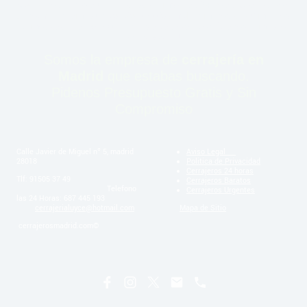
Madrid
, nos tienes a un clic desde el móvil las 24 horas. Sea festivo o
de noche, enviamos un
cerrajero profesional
en menos de 30 minutos.
Comodidad total para que entres a casa ya. ¡Contáctanos iremos lo
antes posible!
Somos la empresa de
cerrajería en
Madrid
que estabas buscando.
Pidenos Presupuesto Gratis y Sin
Compromiso
Calle Javier de Miguel nº 5, madrid
Aviso Legal
28018
Politica de Privacidad
Cerrajeros 24 horas
Tlf: 91505 37 49
Cerrajeros Baratos
Telefono
Cerrajeros Urgentes
las 24 Horas: 687 445 193
cerrajerialuyce@hotmail.com
Mapa de Sitio
cerrajerosmadrid.com©