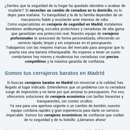
¿Sientes que la seguridad de tu hogar ha quedado obsoleta o acabas de
mudarte? Si
necesitas un cambio de cerradura en tu domicilio
, no lo
dejes para mañana. Tu tranquilidad y la de tu familia dependen de un
mecanismo fiable y resistente ante intentos de robo.
Como especialistas en
cerrajería de seguridad en Madrid
, instalamos
bombines antibumping, escudos protectores y cerraduras de alta gama
que garantizan una protección real. Nuestro equipo de
cerrajeros
profesionales
te asesorará de forma personalizada, ofreciendo un
servicio rápido, limpio y sin sorpresas en el presupuesto.
Trabajamos con las mejores marcas del mercado para asegurar que tu
puerta sea una barrera infranqueable. No esperes a tener un susto:
contáctanos hoy mismo y moderniza tus cerraduras con
precios
competitivos
y la máxima garantía de confianza.
Somos tus cerrajeros baratos en Madrid
Si buscas
cerrajeros baratos en Madrid
sin renunciar a la calidad, has
llegado al lugar indicado. Entendemos que un problema con tu cerradura
surge de improvisto y no tiene por qué arruinar tu presupuesto. Por eso,
ofrecemos soluciones de
cerrajería económica
con tarifas honestas y
transparentes, sin costes ocultos.
Ya sea para una apertura urgente o un cambio de bombín, nuestro
equipo combina rapidez y gran experiencia para darte un servicio
impecable. Somos los
cerrajeros económicos
de confianza que cuidan
de tu seguridad y de tu bolsillo. ¡Llámanos ahora!