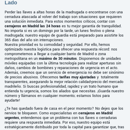
Lado
Perder las llaves a altas horas de la madrugada o encontrarse con una
cerradura atascada al volver del trabajo son situaciones que requieren
una solución inmediata. Para estos momentos críticos, contar con
cerrajeros en Madrid las 24 horas
es tu mejor garantía de tranquilidad.
No importa si es un domingo por la tarde, un lunes festivo o plena
madrugada; nuestro equipo de guardia está preparado para asistirte los
365 días del año sin interrupciones.
Nuestra prioridad es tu comodidad y seguridad. Por ello, hemos
optimizado nuestra logística para ofrecer una respuesta récord: nos
comprometemos a llegar a cualquier barrio de Madrid o zona
metropolitana en un
máximo de 30 minutos
. Disponemos de unidades
móviles equipadas con la última tecnología para realizar aperturas sin
daños, cambios de bombines y reparaciones de urgencia en el acto.
Además, creemos que un servicio de emergencia no debe ser sinónimo
de precios abusivos. Ofrecemos
tarifas muy ajustadas
y totalmente
transparentes, asegurando la mejor relación calidad-precio del mercado
madrileño. Si buscas profesionalidad, rapidez y un trato humano que
entienda tu urgencia, somos los aliados que necesitas. ¡Guarda nuestro
número y llámanos en cualquier momento; estamos listos para
ayudarte!
¿Te has quedado fuera de casa en el peor momento? No dejes que los
nervios te bloqueen. Como especialistas en
cerrajeros en Madrid
urgentes
, entendemos que un problema con tus llaves o cerraduras
requiere una respuesta inmediata. Por eso, nuestro equipo está
estratégicamente distribuido por toda la capital para garantizar que, tras