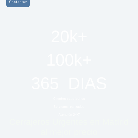
Contactar
20k+
100k+
365 DIAS
Clientes satisfechos
Servicios realizados
Atención 24/7
Cerrajeros Urgentes en Madrid
al mejor precio