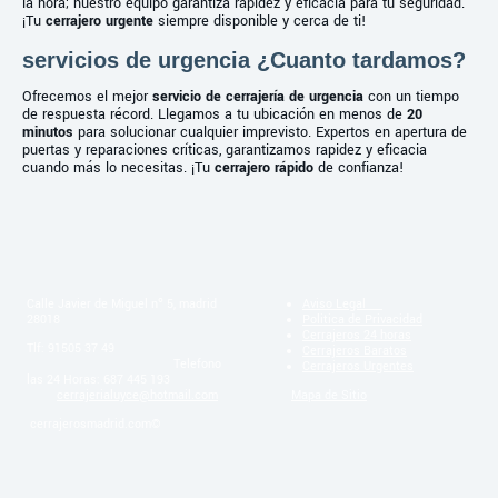
la hora; nuestro equipo garantiza rapidez y eficacia para tu seguridad.
¡Tu
cerrajero urgente
siempre disponible y cerca de ti!
servicios de urgencia ¿Cuanto tardamos?
Ofrecemos el mejor
servicio de cerrajería de urgencia
con un tiempo
de respuesta récord. Llegamos a tu ubicación en menos de
20
minutos
para solucionar cualquier imprevisto. Expertos en apertura de
puertas y reparaciones críticas, garantizamos rapidez y eficacia
cuando más lo necesitas. ¡Tu
cerrajero rápido
de confianza!
Calle Javier de Miguel nº 5, madrid
Aviso Legal
28018
Politica de Privacidad
Cerrajeros 24 horas
Tlf: 91505 37 49
Cerrajeros Baratos
Telefono
Cerrajeros Urgentes
las 24 Horas: 687 445 193
cerrajerialuyce@hotmail.com
Mapa de Sitio
cerrajerosmadrid.com©