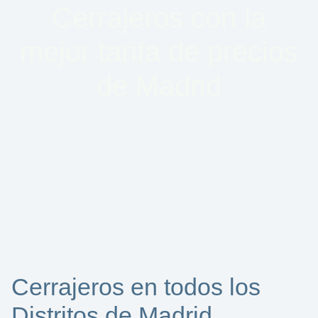
Cerrajeros con la
mejor tarifa de precios
de Madrid
Cerrajeros en Madrid 24 horas: ¡Abrimos tu puerta en tiempo récord!
Si no puedes
abrir tu cerradura
y los nervios te están matando, no te pongas
nervioso. Ya sabes que puedes contar con nuestros
cerrajeros en Madrid 24
horas
para lo que necesites. Estamos abiertos día y noche para sacarte del apuro
con la mejor solución en tiempo récord y lo más importante, sin que te cueste el
sueldo del mes.
Nuestros expertos no solo abren puertas; son auténticos magos de la seguridad.
Ya sea una cerradura atascada en el centro o un lío con las llaves en
Alcorcón,
Leganés o Getafe
, volamos para ayudarte. Olvídate de esperar horas en el rellano;
en menos de 30 minutos estaremos allí con las herramientas adecuadas.
Si buscas
cerrajeros baratos, rápidos
y que te hablen claro, somos tu mejor
opción en toda la capital. ¡Danos una llamada y entra en casa ya mismo!
Cerrajeros en todos los
Distritos de Madrid