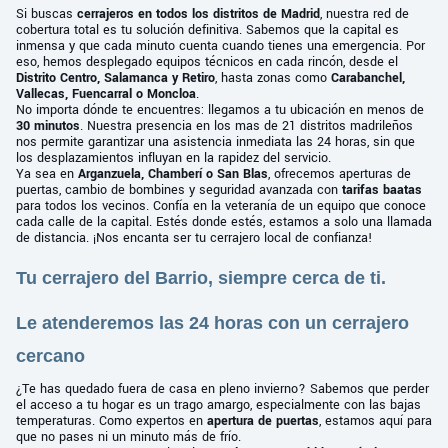
Si buscas
cerrajeros en todos los distritos de Madrid
, nuestra red de
cobertura total es tu solución definitiva. Sabemos que la capital es
inmensa y que cada minuto cuenta cuando tienes una emergencia. Por
eso, hemos desplegado equipos técnicos en cada rincón, desde el
Distrito Centro, Salamanca y Retiro
, hasta zonas como
Carabanchel,
Vallecas, Fuencarral o Moncloa
.
No importa dónde te encuentres: llegamos a tu ubicación en menos de
30 minutos
. Nuestra presencia en los mas de 21 distritos madrileños
nos permite garantizar una asistencia inmediata las 24 horas, sin que
los desplazamientos influyan en la rapidez del servicio.
Ya sea en
Arganzuela, Chamberí o San Blas
, ofrecemos aperturas de
puertas, cambio de bombines y seguridad avanzada con
tarifas baatas
para todos los vecinos. Confía en la veteranía de un equipo que conoce
cada calle de la capital. Estés donde estés, estamos a solo una llamada
de distancia. ¡Nos encanta ser tu cerrajero local de confianza!
Tu cerrajero del Barrio, siempre cerca de ti.
Le atenderemos las 24 horas con un cerrajero
cercano
¿Te has quedado fuera de casa en pleno invierno? Sabemos que perder
el acceso a tu hogar es un trago amargo, especialmente con las bajas
temperaturas. Como expertos en
apertura de puertas
, estamos aquí para
que no pases ni un minuto más de frío.