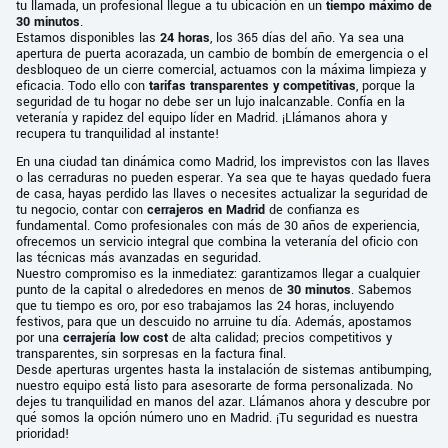
tu llamada, un profesional llegue a tu ubicación en un
tiempo máximo de
30 minutos
.
Estamos disponibles las
24 horas
, los 365 días del año. Ya sea una
apertura de puerta acorazada, un cambio de bombín de emergencia o el
desbloqueo de un cierre comercial, actuamos con la máxima limpieza y
eficacia. Todo ello con
tarifas transparentes y competitivas
, porque la
seguridad de tu hogar no debe ser un lujo inalcanzable. Confía en la
veteranía y rapidez del equipo líder en Madrid. ¡Llámanos ahora y
recupera tu tranquilidad al instante!
En una ciudad tan dinámica como Madrid, los imprevistos con las llaves
o las cerraduras no pueden esperar. Ya sea que te hayas quedado fuera
de casa, hayas perdido las llaves o necesites actualizar la seguridad de
tu negocio, contar con
cerrajeros en Madrid
de confianza es
fundamental. Como profesionales con más de 30 años de experiencia,
ofrecemos un servicio integral que combina la veteranía del oficio con
las técnicas más avanzadas en seguridad.
Nuestro compromiso es la inmediatez: garantizamos llegar a cualquier
punto de la capital o alrededores en menos de
30 minutos
. Sabemos
que tu tiempo es oro, por eso trabajamos las 24 horas, incluyendo
festivos, para que un descuido no arruine tu día. Además, apostamos
por una
cerrajería low cost
de alta calidad; precios competitivos y
transparentes, sin sorpresas en la factura final.
Desde aperturas urgentes hasta la instalación de sistemas antibumping,
nuestro equipo está listo para asesorarte de forma personalizada. No
dejes tu tranquilidad en manos del azar. Llámanos ahora y descubre por
qué somos la opción número uno en Madrid. ¡Tu seguridad es nuestra
prioridad!