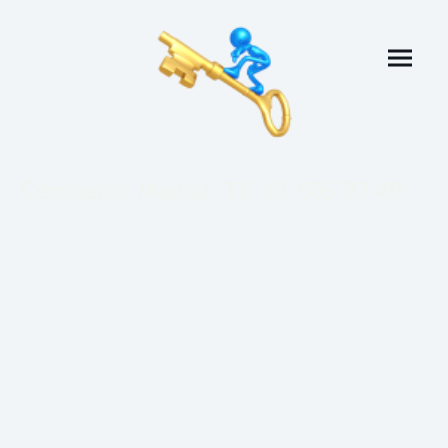
Cerrajeros Madrid Tlf: 91 505 37 49
Con más de
30 años de experiencia
, somos su empresa
de
cerrajería en Madrid
. Contamos con profesionales
cualificados disponibles las
24 horas, los 365 días
, para
ofrecerle soluciones rápidas y
eficaces. Su seguridad y satisfacción son nuestros máxima
prioridad constante.
Ofrecemos servicio de
cerrajería urgente en Madrid
con más
de 30 años de experiencia. Nuestro equipo de
profesionales está disponible las
24 horas, todos los días
,
para solucionar problemas con puertas y cerraduras y cierres,
garantizando siempre la profesionalidad y satisfacción ante