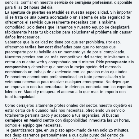
sencilla: confiar en nuestro
servicio de cerrajería profesional
, disponible
para ti las
24 horas del día
.
La
apertura de puertas en Madrid
es nuestra especialidad. Sin importar
si se trata de una puerta acorazada o un sistema de alta seguridad, te
ofrecemos el servicio que realmente necesitas con la máxima
comodidad. Solo tienes que llamarnos y nuestro equipo se desplazará
rápidamente hasta tu ubicación para solucionar el problema sin causar
daños innecesarios.
Sabemos que la calidad no tiene por qué ser prohibitiva. Por eso,
ofrecemos
tarifas low cost
diseñadas para que no tengas que
preocuparte por tu bolsillo en un momento ya de por sí complicado.
Nuestros precios son los más competitivos del sector; te invitamos a
entrar en nuestra web y comprobarlo por ti mismo.
Pide presupuesto sin
compromiso
y descubre que somos la mejor opción del mercado,
combinando un trabajo de excelencia con los precios más ajustados.
En nosotros encontrarás profesionalidad, un trato personalizado y la
veteranía necesaria para resolver cualquier emergencia. No dejes que
un imprevisto con tus cerraduras te detenga; contacta con los expertos
líderes en Madrid y recupera el acceso a lo que más te importa con
total tranquilidad.
Como cerrajeros altamente profesionales del sector, nuestro objetivo es
estar cerca de ti cuando más nos necesitas, ofreciendo un servicio
totalmente personalizado y adaptado a tus urgencias. Si buscas
cerrajeros en Madrid centro
con disponibilidad inmediata las 24 horas,
somos el equipo que necesitas.
Te garantizamos que, en un plazo aproximado de
tan solo 25 minutos
,
nos desplazaremos personalmente a cualquier punto del centro de