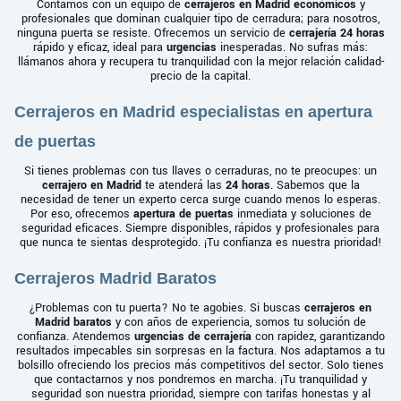
Contamos con un equipo de
cerrajeros en Madrid económicos
y
profesionales que dominan cualquier tipo de cerradura; para nosotros,
ninguna puerta se resiste. Ofrecemos un servicio de
cerrajería 24 horas
rápido y eficaz, ideal para
urgencias
inesperadas. No sufras más:
llámanos ahora y recupera tu tranquilidad con la mejor relación calidad-
precio de la capital.
Cerrajeros en Madrid especialistas en apertura
de puertas
Si tienes problemas con tus llaves o cerraduras, no te preocupes: un
cerrajero en Madrid
te atenderá las
24 horas
. Sabemos que la
necesidad de tener un experto cerca surge cuando menos lo esperas.
Por eso, ofrecemos
apertura de puertas
inmediata y soluciones de
seguridad eficaces. Siempre disponibles, rápidos y profesionales para
que nunca te sientas desprotegido. ¡Tu confianza es nuestra prioridad!
Cerrajeros Madrid Baratos
¿Problemas con tu puerta? No te agobies. Si buscas
cerrajeros en
Madrid baratos
y con años de experiencia, somos tu solución de
confianza. Atendemos
urgencias de cerrajería
con rapidez, garantizando
resultados impecables sin sorpresas en la factura. Nos adaptamos a tu
bolsillo ofreciendo los precios más competitivos del sector. Solo tienes
que contactarnos y nos pondremos en marcha. ¡Tu tranquilidad y
seguridad son nuestra prioridad, siempre con tarifas honestas y al