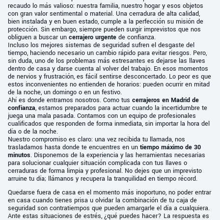
recaudo lo más valioso: nuestra familia, nuestro hogar y esos objetos
con gran valor sentimental o material. Una cerradura de alta calidad,
bien instalada y en buen estado, cumple a la perfección su misión de
protección. Sin embargo, siempre pueden surgir imprevistos que nos
obliguen a buscar un
cerrajero urgente
de confianza.
Incluso los mejores sistemas de seguridad sufren el desgaste del
tiempo, haciendo necesario un cambio rápido para evitar riesgos. Pero,
sin duda, uno de los problemas más estresantes es dejarse las llaves
dentro de casa y darse cuenta al volver del trabajo. En esos momentos
de nervios y frustración, es fácil sentirse desconcertado. Lo peor es que
estos inconvenientes no entienden de horarios: pueden ocurrir en mitad
de la noche, un domingo o en un festivo.
Ahí es donde entramos nosotros. Como tus
cerrajeros en Madrid de
confianza
, estamos preparados para actuar cuando la incertidumbre te
juega una mala pasada. Contamos con un equipo de profesionales
cualificados que responden de forma inmediata, sin importar la hora del
día o de la noche.
Nuestro compromiso es claro: una vez recibida tu llamada, nos
trasladamos hasta donde te encuentres en un
tiempo máximo de 30
minutos
. Disponemos de la experiencia y las herramientas necesarias
para solucionar cualquier situación complicada con tus llaves o
cerraduras de forma limpia y profesional. No dejes que un imprevisto
arruine tu día; llámanos y recupera la tranquilidad en tiempo récord.
Quedarse fuera de casa en el momento más inoportuno, no poder entrar
en casa cuando tienes prisa u olvidar la combinación de tu caja de
seguridad son contratiempos que pueden amargarle el día a cualquiera.
Ante estas situaciones de estrés, ¿qué puedes hacer? La respuesta es