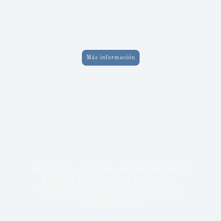
¿Cerradura atascada? Quedarse fuera es un problema que te podemos
solucionar, por eso nuestros
cerrajeros en Madrid baratos
vuelan para
ayudarte. Te damos calidad máxima sin que cueste demasiado ni haya
sorpresas en la factura. Servicio rápido, profesional y muy económico.
¡Llámanos y entra en casa sin dramas!
Más información
¿Buscas
cerrajeros en Madrid bararos
? No te vuelvas loco
comparando: tenemos los precios más competitivos del mercado.
Ofrecemos
cerrajería barata
y sin trampas para que abras tu puerta sin
sufrir un precio excesivo. Somos, de lejos, tu mejor opción en calidad-
precio. ¡Llámanos y compruébalo tú mismo!
¿Te has quedado fuera un domingo?. Con nuestra
cerrajería online en
Madrid
, nos tienes a un clic desde el móvil las 24 horas. Sea festivo o
de noche, enviamos un
cerrajero profesional
en menos de 30 minutos.
Comodidad total para que entres a casa ya. ¡Contáctanos iremos lo
antes posible!
Somos la empresa de
cerrajería en
Madrid
que estabas buscando.
Pidenos Presupuesto Gratis y Sin
Compromiso