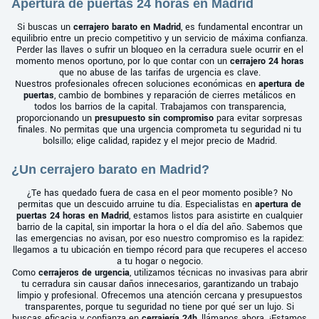
Apertura de puertas 24 horas en Madrid
Si buscas un
cerrajero barato en Madrid
, es fundamental encontrar un
equilibrio entre un precio competitivo y un servicio de máxima confianza.
Perder las llaves o sufrir un bloqueo en la cerradura suele ocurrir en el
momento menos oportuno, por lo que contar con un
cerrajero 24 horas
que no abuse de las tarifas de urgencia es clave.
Nuestros profesionales ofrecen soluciones económicas en
apertura de
puertas
, cambio de bombines y reparación de cierres metálicos en
todos los barrios de la capital. Trabajamos con transparencia,
proporcionando un
presupuesto sin compromiso
para evitar sorpresas
finales. No permitas que una urgencia comprometa tu seguridad ni tu
bolsillo; elige calidad, rapidez y el mejor precio de Madrid.
¿Un cerrajero barato en Madrid?
¿Te has quedado fuera de casa en el peor momento posible? No
permitas que un descuido arruine tu día. Especialistas en
apertura de
puertas 24 horas en Madrid
, estamos listos para asistirte en cualquier
barrio de la capital, sin importar la hora o el día del año. Sabemos que
las emergencias no avisan, por eso nuestro compromiso es la rapidez:
llegamos a tu ubicación en tiempo récord para que recuperes el acceso
a tu hogar o negocio.
Como
cerrajeros de urgencia
, utilizamos técnicas no invasivas para abrir
tu cerradura sin causar daños innecesarios, garantizando un trabajo
limpio y profesional. Ofrecemos una atención cercana y presupuestos
transparentes, porque tu seguridad no tiene por qué ser un lujo. Si
buscas eficacia y confianza en
cerrajería 24h
, llámanos ahora. ¡Estamos